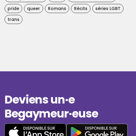
pride
queer
Romans
Récits
séries LGBT
trans
Deviens un·e
Begaymeur·euse