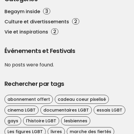
3
Begaym inside
2
Culture et divertissements
2
Vie et inspirations
Événements et Festivals
No posts were found.
Rechercher par tags
abonnement offert
cadeau coeur pixelisé
cinema LGBT
documentaires LGBT
essais LGBT
gays
l'histoire LGBT
lesbiennes
Les figures LGBT
livres
marche des fiertés