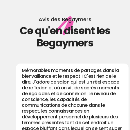
Avis des Begaymers
Ce qu'en disent les
Begaymers
Une application au top 👌 du jamais vu
auparavant il y a une vraie interaction dans
un salon virtuel où tout le monde peut
échanger ou débattre sur des sujets divers
et variés et surtout de vraies personnes qui
gèrent et qui permettent de jolies rencontres
amoureuses ou amicales…
Vous ne désirez plus terminer vos soirées
seule ou vous désirez rencontrer l’Amour
c’est ici 👈 qu’il faut être 😉