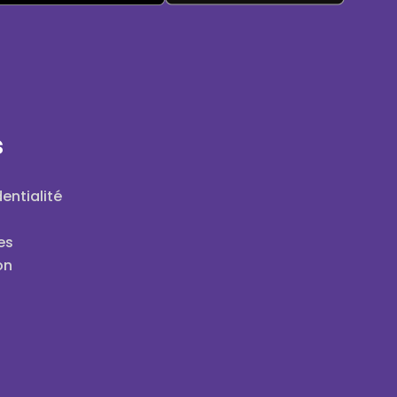
s
entialité
es
on