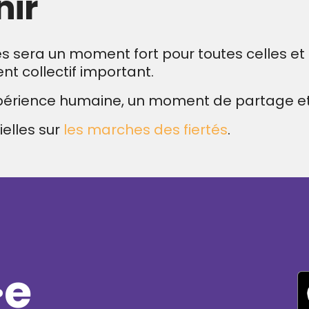
nir
hes sera un moment fort pour toutes celles et
nt collectif important.
périence humaine, un moment de partage et 
ielles sur
les marches des fiertés
.
·e