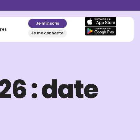
Je m'inscris
res
Je me connecte
26 : date