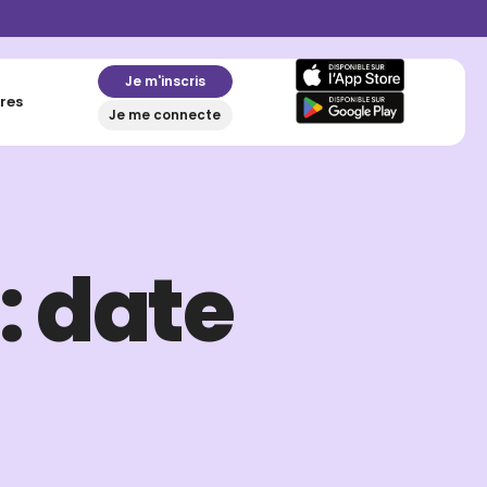
Je m'inscris
res
Je me connecte
: date