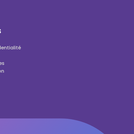
s
entialité
es
on