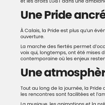
et les droits LGBT dans une ambianc
Une Pride ancré
À Calais, la Pride est plus qu’un évén
ouverture.
La marche des fiertés permet d’occu
voix qui, longtemps, ont été mises de
contemporaine où les enjeux resten
Une atmosphère 
Tout au long de la journée, la Prid
les rencontres sont facilitées et l’a
La musique, les animations et la pr