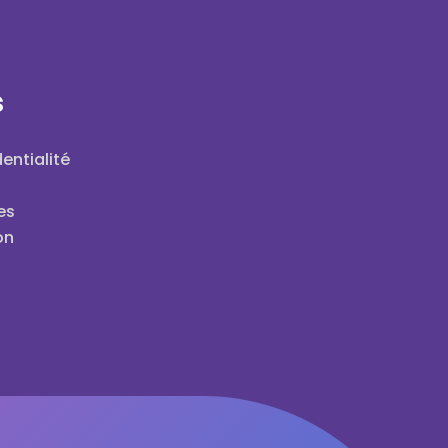
s
entialité
es
on