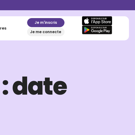
Je m'inscris
res
Je me connecte
: date